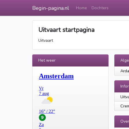
Begin-pagina.nl
Home
Dochters
Uitvaart startpagina
Uitvaart
Het weer
Alg
Arda
Info
Uitv
Crem
Over