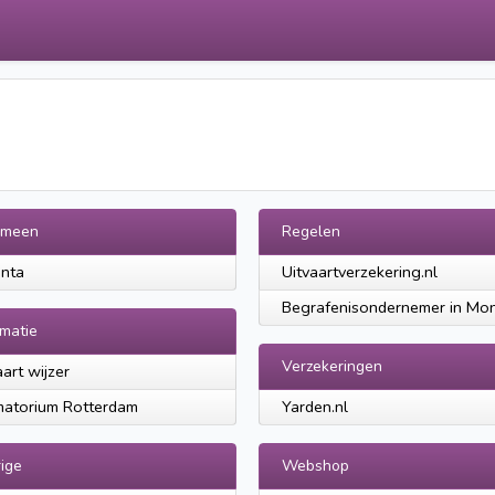
emeen
Regelen
nta
Uitvaartverzekering.nl
Begrafenisondernemer in Mon
rmatie
Verzekeringen
aart wijzer
atorium Rotterdam
Yarden.nl
ige
Webshop